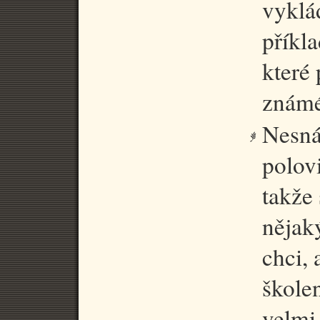
vyklá
příkla
které
známé
Nesná
polov
takže
nějak
chci, 
škole
velmi