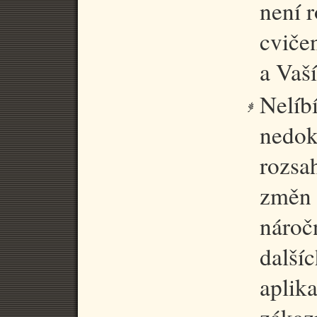
není 
cviče
a Vaší
Nelíb
nedok
rozsa
změn 
náročn
dalšíc
aplik