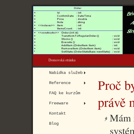
Domovská stránka
Nabídka služeb
Proč by
Reference
FAQ ke kurzům
právě 
Freeware
Mám z
Kontakt
Blog
systé