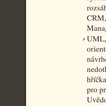
rozsá
CRM, 
Manag
UML, 
orien
návrh
nedot
hříčka
pro pr
Uvědo