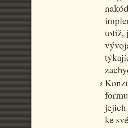
nakód
imple
totiž,
vývoj
týkaj
zachy
Konzu
formu
jejic
ke sv