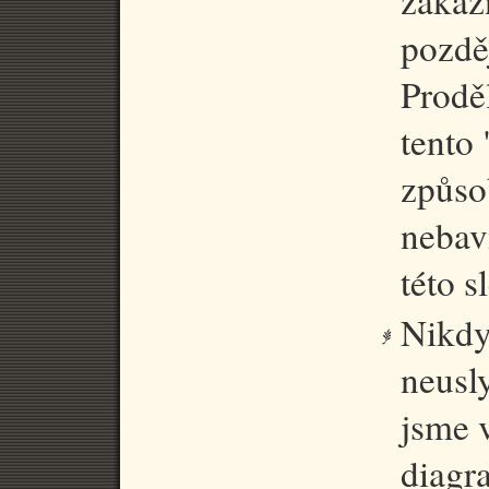
zákaz
pozděj
Prodě
tento
způso
nebav
této s
Nikdy
neusl
jsme v
diagr